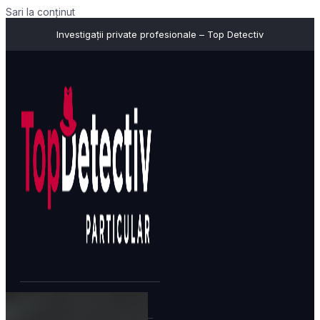
Sari la conținut
Investigații private profesionale – Top Detectiv