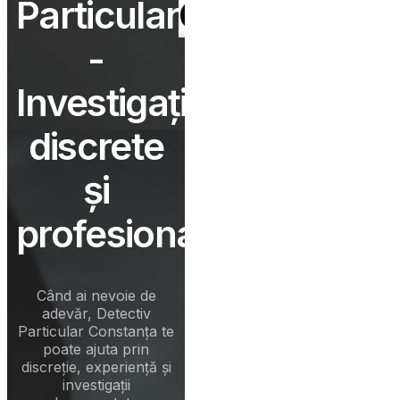
Particular
Constanța
-
Investigații
discrete
și
profesionale
Când ai nevoie de
adevăr,
Detectiv
Particular Constanța
te
poate ajuta prin
discreție, experiență și
investigații