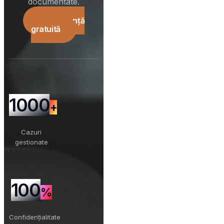
documentate.
Consultanță
gratuită
1000
+
Cazuri
gestionate
100
%
Confidențialitate