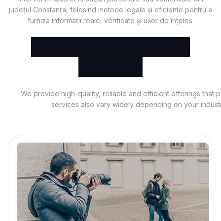
județul Constanța, folosind metode legale și eficiente pentru a
furniza informații reale, verificate și ușor de înțeles.
Discover our superior
services
We provide high-quality, reliable and efficient offerings that 
services also vary widely depending on your indust