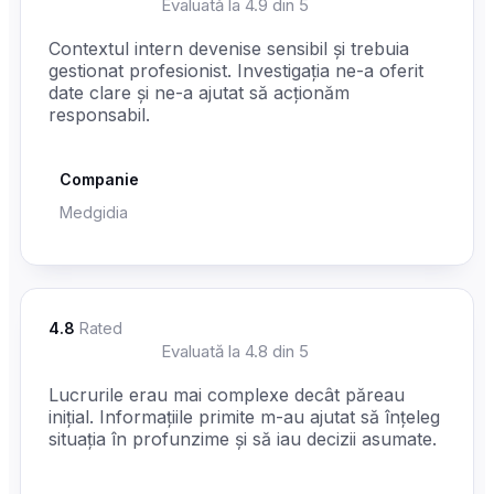
☆
☆
☆
☆
☆
Evaluată la 4.9 din 5
Contextul intern devenise sensibil și trebuia
gestionat profesionist. Investigația ne-a oferit
date clare și ne-a ajutat să acționăm
responsabil.
Companie
Medgidia
4.8
Rated
☆
☆
☆
☆
☆
Evaluată la 4.8 din 5
Lucrurile erau mai complexe decât păreau
inițial. Informațiile primite m-au ajutat să înțeleg
situația în profunzime și să iau decizii asumate.