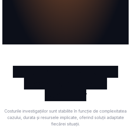
Tarife orientative pentru
servicii de detectiv
particular
Costurile investigațiilor sunt stabilite în funcție de complexitatea
cazului, durata și resursele implicate, oferind soluții adaptate
fiecărei situații.