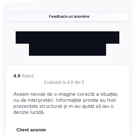
Feedback-uri anonime
Ce spun clienții despre
serviciile noastre
4.9
Rated
☆
☆
☆
☆
☆
Evaluată la 4.9 din 5
Aveam nevoie de o imagine corectă a situației,
nu de interpretări. Informațiile primite au fost
prezentate structurat și m-au ajutat să iau o
decizie lucidă.
Client anonim