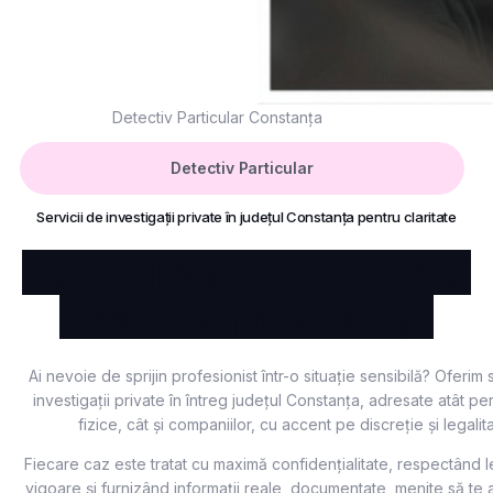
Detectiv Particular Constanța
Detectiv Particular
Servicii de investigații private
în județul Constanța pentru claritate
Când adevărul contează, ai
nevoie de profesioniști
Ai nevoie de sprijin profesionist într-o situație sensibilă? Oferim 
investigații private în întreg județul Constanța, adresate atât p
fizice, cât și companiilor, cu accent pe discreție și legalita
Fiecare caz este tratat cu maximă confidențialitate, respectând le
vigoare și furnizând informații reale, documentate, menite să te a