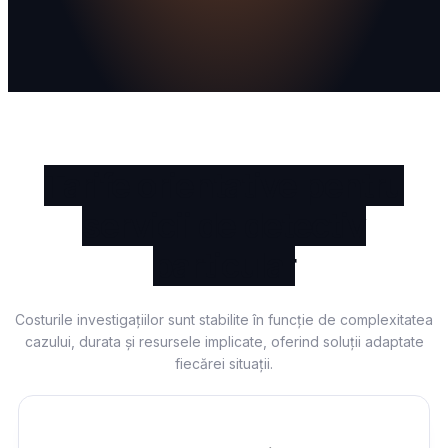
Tarife orientative pentru
servicii de detectiv
particular
Costurile investigațiilor sunt stabilite în funcție de complexitatea
cazului, durata și resursele implicate, oferind soluții adaptate
fiecărei situații.