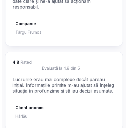
date clare și ne-a ajutat să acționăm
responsabil.
Companie
Târgu Frumos
4.8
Rated
☆
☆
☆
☆
☆
Evaluată la 4.8 din 5
Lucrurile erau mai complexe decât păreau
inițial. Informațiile primite m-au ajutat să înțeleg
situația în profunzime și să iau decizii asumate.
Client anonim
Hârlău