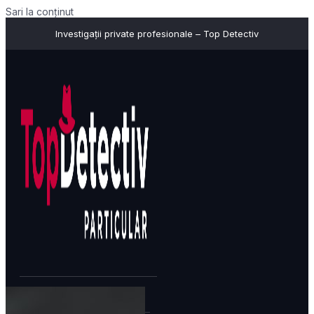
Sari la conținut
Investigații private profesionale – Top Detectiv