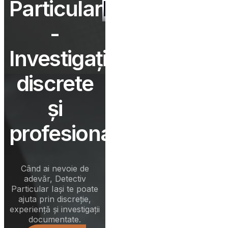
Particular
Iași
-
Investigații
discrete
și
profesionale
Când ai nevoie de
adevăr,
Detectiv
Particular Iași
te poate
ajuta prin discreție,
experiență și investigații
documentate.